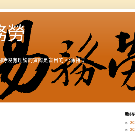
務勞
同時沒有理論的實際是盲目的。:徐特立
網誌存
►
20
►
20