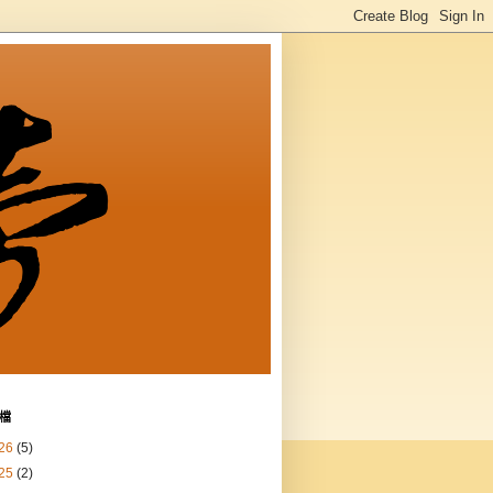
檔
26
(5)
25
(2)