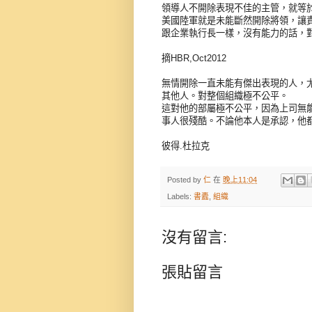
領導人不開除表現不佳的主管，就等
美國陸軍就是未能斷然開除將領，讓
跟企業執行長一樣，沒有能力的話，
摘HBR,Oct2012
無情開除一直未能有傑出表現的人，
其他人。對整個組織極不公平。
這對他的部屬極不公平，因為上司無
事人很殘酷。不論他本人是承認，他
彼得.杜拉克
Posted by
仁
在
晚上11:04
Labels:
書蠹
,
組織
沒有留言:
張貼留言