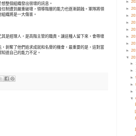
►
20
於想整個組織發出很壞的訊息。
►
20
責任制遭到嚴重破壞，領導階層的能力也逐漸銷蝕。軍隊將領
對組織將是一大傷害。
►
20
►
20
►
20
尤其是經理人，是高階主管的職責。讓這種人留下來，會帶壞
►
20
►
20
能，剝奪了他們追求成就和名譽的機會，最重要的是，這對當
►
20
都知道自己的能力不足。
▼
20
►
►
►
►
►
▼