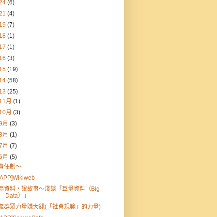
24
(6)
21
(4)
19
(7)
18
(1)
17
(1)
16
(3)
15
(19)
14
(58)
13
(25)
11月
(1)
10月
(3)
9月
(3)
8月
(1)
7月
(7)
6月
(5)
責任制～
[APP]Wikiweb
用資料，說故事～淺談「巨量資料（Big
Data）」
靠群眾力量賺大錢(「社會規範」的力量)