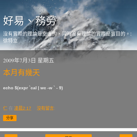
好易、務勞
沒有實際的理論是空虛的，同時沒有理論的實際是盲目的。:
徐特立
2009年7月3日 星期五
本月有幾天
echo $(expr `cal | wc -w ` - 9)
仁
在
凌晨2:17
沒有留言:
分享