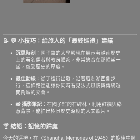
📝 💬 小技巧：給旅人的「最終巡禮」建議
沉思時刻
：國子監的太學殿現在展示著越南歷史
上的著名儒者與教育體系，非常適合在那裡坐一
坐，感受歷史的厚度。
最佳動線
：從丁禮街出發，沿著還劍湖西側步
行，這條路徑能讓你同時看見法式風情與傳統越
南街區的交會。
📸 攝影筆記
：在國子監的石碑林，利用紅牆與綠
意背景，能拍出極具歷史深度的人文照片。
🍸 結語：記憶的歸處
今天的巡禮，在〈Shanghai Memories of 1945〉的旋律中顯