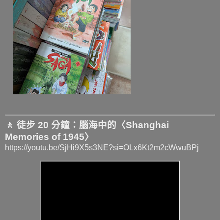
🚶 徒步 20 分鐘：腦海中的〈Shanghai
Memories of 1945〉
https://youtu.be/SjHi9X5s3NE?si=OLx6Kt2m2cWwuBPj