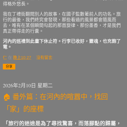
得格外悠長。
我在丁禮街翻閱別人的故事，在國子監數著前人的功名。旅
行的最後，我們終究會發現，那些看過的風景都會隨風而
去，唯有在某個瞬間勾起的那首旋律、那份墨香，才是我們
真正帶得走的行囊。
河內的巡禮到此畫下休止符。行李已收好，靈魂，也充飽了
電。
仁
在
晚上10:27
沒有留言:
分享
2026年2月10日 星期二
🏠 番外篇：在河內的喧囂中，找回
「家」的座標
「旅行的迷途是為了尋找驚喜，而落腳點的歸屬，