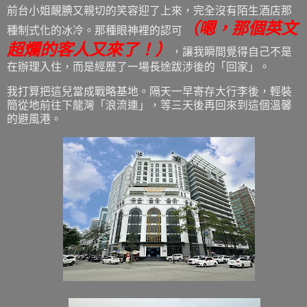
前台小姐靦腆又親切的笑容迎了上來，完全沒有陌生酒店那
（嗯，那個英文
種制式化的冰冷。那種眼神裡的認可
超爛的客人又來了！）
，讓我瞬間覺得自己不是
在辦理入住，而是經歷了一場長途跋涉後的「回家」。
我打算把這兒當成戰略基地。隔天一早寄存大行李後，輕裝
簡從地前往下龍灣「浪流連」，等三天後再回來到這個溫馨
的避風港。