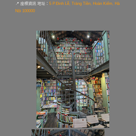
📍 座標資訊
地址
：
5 P.Đinh Lễ, Tràng Tiền, Hoàn Kiếm, Hà
Nội 100000