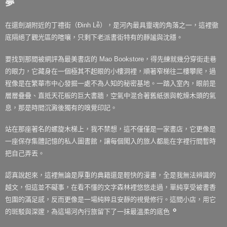
夢
在還劍湖附近的丁禮街（Đinh Lễ），是河內最具靈魂的角落之一，這裡徹
底隔絕了觀光區的喧嚷，只剩下老派書街特有的靜謐與沈穩。
要找到那間被網評為最美書店的 Mao Bookstore，得先練就幾分穿街走巷
的眼力，它藏身在一個極其不起眼的小樓洞裡，順著窄梯往二樓攀爬，過
程像是在繁華市中心發掘一處不為人知的秘密基地。一踏入室內，眼前是
層層疊疊、直抵天花板的巨大書牆，空氣中混合著舊紙張與乾燥木頭的氣
息，那是時間沉澱後獨有的嗅覺印記。
站在那座著名的螺旋木梯上，我不禁想，這不僅僅是一家書店，它更像是
一座保存集體記憶的私人圖書館，讓每個闖入的旅人都能在字裡行間暫時
把自己弄丟。
認真說起來，這裡無論是厚重的典籍還是輕快的漫畫，全是我無法辨識的
越文，但這並不礙事，在看不懂的文字森林裡悠悠走過，單純享受被書香
包圍的滿足感，反而更像是一場純粹且安靜的視覺修行。這間小店，用它
。
的斑駁與深邃，為這場河內行旅留下了一抹最溫柔的底色