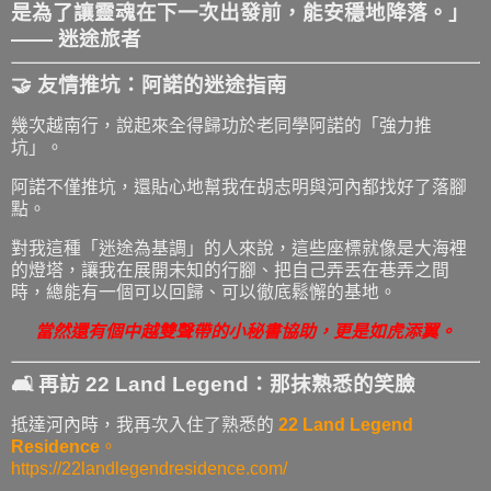
是為了讓靈魂在下一次出發前，能安穩地降落。」
—— 迷途旅者
🤝 友情推坑：阿諾的迷途指南
幾次越南行，說起來全得歸功於老同學阿諾的「強力推
坑」。
阿諾不僅推坑，還貼心地幫我在胡志明與河內都找好了落腳
點。
對我這種「迷途為基調」的人來說，這些座標就像是大海裡
的燈塔，讓我在展開未知的行腳、把自己弄丟在巷弄之間
時，總能有一個可以回歸、可以徹底鬆懈的基地。
當然還有個中越雙聲帶的小秘書協助，更是如虎添翼。
🛋️ 再訪 22 Land Legend：那抹熟悉的笑臉
抵達河內時，我再次入住了熟悉的
22 Land Legend
Residence
。
https://22landlegendresidence.com/