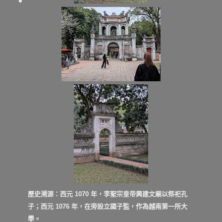
歷史溯源
：西元
1070 年
，李聖宗皇帝興建文廟以祭祀孔
子；西元
1076 年
，在旁設立國子監，作為越南第一所大
學。