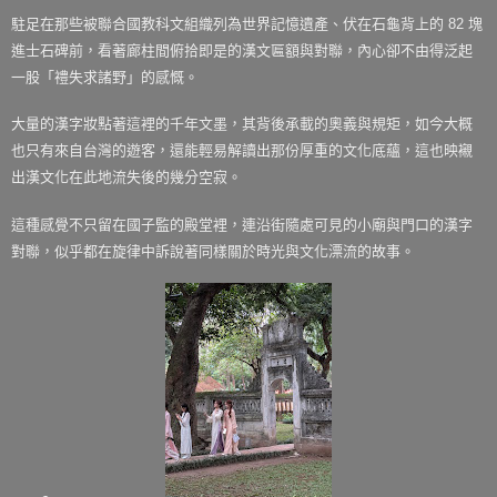
駐足在那些被聯合國教科文組織列為世界記憶遺產、伏在石龜背上的 82 塊
進士石碑前，看著廊柱間俯拾即是的漢文匾額與對聯，內心卻不由得泛起
一股「禮失求諸野」的感慨。
大量的漢字妝點著這裡的千年文墨，其背後承載的奧義與規矩，如今大概
也只有來自台灣的遊客，還能輕易解讀出那份厚重的文化底蘊，這也映襯
出漢文化在此地流失後的幾分空寂。
這種感覺不只留在國子監的殿堂裡，連沿街隨處可見的小廟與門口的漢字
對聯，似乎都在旋律中訴說著同樣關於時光與文化漂流的故事。