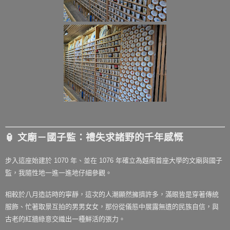
🏮 文廟－國子監：禮失求諸野的千年感慨
步入這座始建於 1070 年、並在 1076 年確立為越南首座大學的文廟與國子
監，我隨性地一進一進地仔細參觀。
相較於八月造訪時的寧靜，這次的人潮顯然擁擠許多，滿眼皆是穿著傳統
服飾、忙著取景互拍的男男女女，那份從儀態中展露無遺的民族自信，與
古老的紅牆綠意交織出一種鮮活的張力。