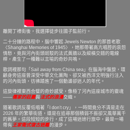
離開丁禮街後，我選擇徒步往國子監前行。
二十分鐘的路程中，腦中響起 Jewels Newton 的那首老歌
〈Shanghai Memories of 1945〉，她那帶著高亢唱腔的哀怨
情愁，竟與河內街頭斑駁的法式黃牆以及縱橫交錯的電線
桿，產生了一種難以言喻的奇妙共鳴。
歌詞裡那句「Sail away from China sea」在腦海中盤旋，環
顧身旁這座曾深受中華文化薰陶、卻又被西洋文明強行注入
的河內街頭，彷彿踏進了一個動盪卻迷人的年代。
這旋律裡東西合璧的奇妙感受，像極了河內這座城市的靈魂
——
儒家的莊嚴
與
法式的浪漫
交織。
隨著歌詞反覆低唱著「I don't cry」，一時間竟分不清是走在
2026 年的繁華街道，還是在追尋那個積弱不振卻又風華萬千
的舊夢。這段短短的步行，成了這場迷途行旅中，最是一場
帶有
王家衛式復古迷離
的漫步。