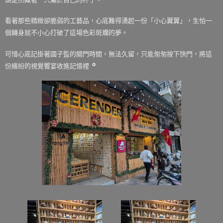
看著那些精緻卻脆弱的工藝品，心底難得湧起一份「小心翼翼」，生怕一
個轉身就不小心打破了這場色彩斑斕的夢。
可惜心底記掛著國子監的關門時間，無法久留，只能匆匆按下快門，將這
。
份繽紛的視覺饗宴收進記憶裡