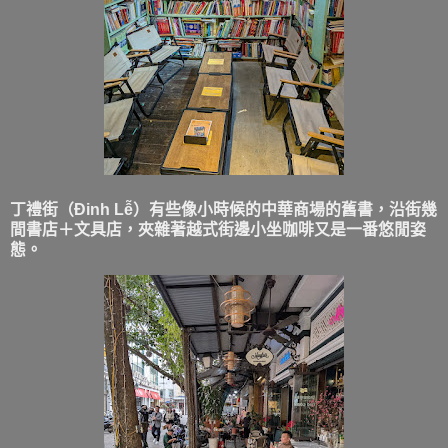
丁禮街（Đinh Lễ）有些像小時候的中華商場的舊書，沿街幾
間書店＋文具店，夾雜著越式街邊小坐咖啡又是一番悠閒姿
態。