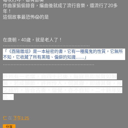
作曲家偷偷錄音，編曲後就成了流行音樂，還流行了20多
年！
這個故事最恐怖😱的是
在唐朝，40歲，就是老人了！
⋯⋯⋯⋯⋯⋯⋯⋯⋯⋯⋯⋯⋯⋯⋯⋯⋯⋯⋯
「《酉陽雜俎》是一本秘密的書，它有一種魔鬼的性質，它無所
不知，它收藏了所有黑暗、偏僻的知識……」
⋯⋯⋯⋯⋯⋯⋯⋯⋯⋯⋯⋯⋯⋯⋯⋯⋯⋯⋯⋯
許州有一老僧，自四十已後，每寐熟即喉聲如鼓
簧，若成韻節。許州伶人，伺其寢，即譜其聲，按
之絲竹，皆合古奏。僧覺，亦不自知。二十餘年如
此。
仁
在
下午1:25
分享