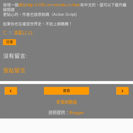
發現一個
網站http://x768.com/w/twha.zh-hant
有中文的，還可以下載作離
線閱讀
更貼心的，作者也放原始碼（Action Script)
如果你也在複習世界史，不妨上網瞧瞧！
仁
在
凌晨12:11
分享
沒有留言:
張貼留言
‹
›
首頁
查看網路版
技術提供：
Blogger
.