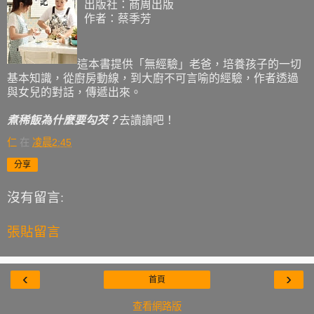
出版社：商周出版
作者：蔡季芳
這本書提供「無經驗」老爸，培養孩子的一切
基本知識，從廚房動線，到大廚不可言喻的經驗，作者透過
與女兒的對話，傳遞出來。
煮稀飯為什麼要勾芡？
去讀讀吧！
仁
在
凌晨2:45
分享
沒有留言:
張貼留言
‹
›
首頁
查看網路版