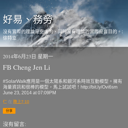
好易、務勞
沒有實際的理論是空虛的，同時沒有理論的實際是盲目的。:
徐特立
2014年6月23日 星期一
FB Cheng Jen Li
#SolarWalk應用是一個太陽系和銀河系時效互動模型。擁有
海量資訊和很棒的模型，馬上試試吧！http://bit.ly/Ovi6sm
June 23, 2014 at 07:09PM
仁
在
晚上7:10
分享
沒有留言: