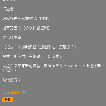
玩遊戲
好就好在MAC的進入門檻低
還有完善的【分級保護控制】
樂已經學會
【把拔：卡通頻道說的那個網站，怎麼去？】
把拔：那個材料在網路上，幫我搜尋
最近跟樂又有新的遊戲，就是讓樂在ｇｏｏｇｌｅ上用注音
打完字，
幫他搜尋。
仁
在
上午10:32
分享